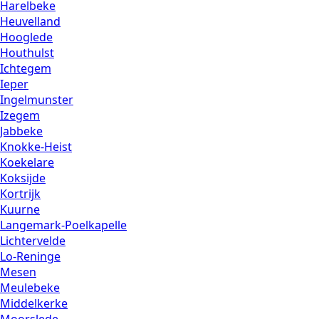
Harelbeke
Heuvelland
Hooglede
Houthulst
Ichtegem
Ieper
Ingelmunster
Izegem
Jabbeke
Knokke-Heist
Koekelare
Koksijde
Kortrijk
Kuurne
Langemark-Poelkapelle
Lichtervelde
Lo-Reninge
Mesen
Meulebeke
Middelkerke