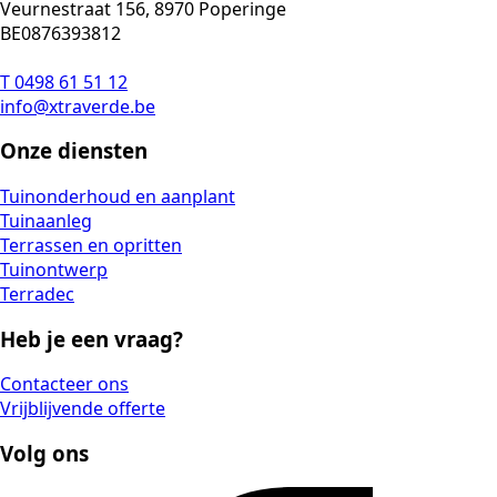
Veurnestraat 156, 8970 Poperinge
BE0876393812
T 0498 61 51 12
info@xtraverde.be
Onze diensten
Tuinonderhoud en aanplant
Tuinaanleg
Terrassen en opritten
Tuinontwerp
Terradec
Heb je een vraag?
Contacteer ons
Vrijblijvende offerte
Volg ons