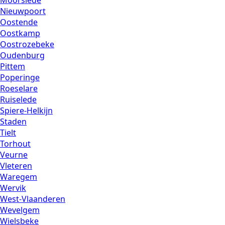
Moorslede
Nieuwpoort
Oostende
Oostkamp
Oostrozebeke
Oudenburg
Pittem
Poperinge
Roeselare
Ruiselede
Spiere-Helkijn
Staden
Tielt
Torhout
Veurne
Vleteren
Waregem
Wervik
West-Vlaanderen
Wevelgem
Wielsbeke